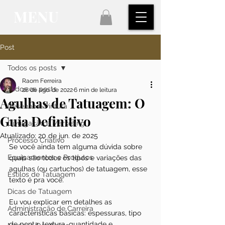
MENU
Post
Todos os posts
Raom Ferreira
Todos os posts
28 de ago. de 2022
6 min de leitura
Agulhas de Tatuagem: O
Desenho e Pintura
Guia Definitivo
Divulgação e Marketing
Atualizado:
20 de jun. de 2025
Processo Criativo
Se você ainda tem alguma dúvida sobre 
Equipamentos e Produtos
quais são todos os tipos e variações das 
agulhas (ou cartuchos) de tatuagem, esse 
Estilos de Tatuagem
texto é pra você.
Dicas de Tatuagem
Eu vou explicar em detalhes as 
Administração de Carreira
características básicas: espessuras, tipo 
de ponta, textura, quantidade e 