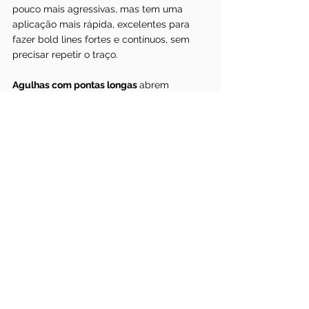
pouco mais agressivas, mas tem uma 
aplicação mais rápida, excelentes para 
fazer bold lines fortes e contínuos, sem 
precisar repetir o traço.
Agulhas com pontas longas 
abrem 
orifícios menores. Como seu contato com 
a pele é feito de forma mais suave, 
causam uma lesão menor. São muito 
utilizadas por artistas de realismo que 
precisam passar várias camadas de tinta 
sobre a mesma região.