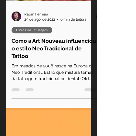
Raom Ferreira
29 de ago. de 2022
6 min de leitura
Estilos de Tatuagem
Como a Art Nouveau influenciou
o estilo Neo Tradicional de
Tattoo
Em meados de 2008 nasce na Europa o
Neo Traditional. Estilo que mistura temas
da tatuagem tradicional ocidental (Old
School) com técnicas de pintura New
School. Esta vertente trabalha com temas
típicos do Old, especialmente focando em
figura humana, animais e plantas. Porém,
conta com as técnicas de pintura New,
que incluem cores ilimitadas, sombreados
leves, traços coloridos, volume,